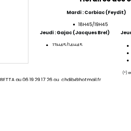
Mardi : Corbiac (Feydit)
18H45/19H45
Jeudi : Gajac (Jacques Brel)
Jeud
13H45/14H45
(*) e
BETTA au 06 19 29 17 26 ou chdib@hotmail.fr