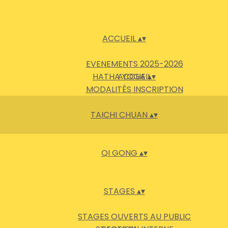
ACCUEIL
▴
▾
EVENEMENTS 2025-2026
HATHA YOGA
ACCUEIL
▴
▾
MODALITÉS INSCRIPTION
TAICHI CHUAN
▴
▾
QI GONG
▴
▾
STAGES
▴
▾
STAGES OUVERTS AU PUBLIC