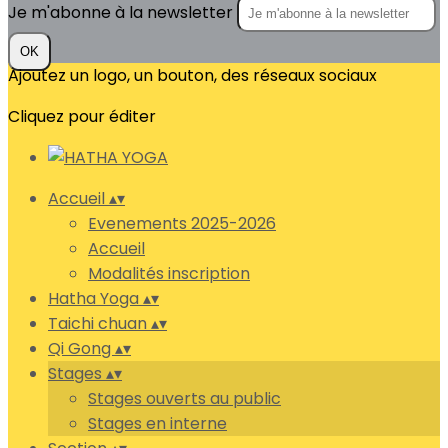
Je m'abonne à la newsletter
OK
Ajoutez un logo, un bouton, des réseaux sociaux
Cliquez pour éditer
Accueil
▴
▾
Evenements 2025-2026
Accueil
Modalités inscription
Hatha Yoga
▴
▾
Taichi chuan
▴
▾
Qi Gong
▴
▾
Stages
▴
▾
Stages ouverts au public
Stages en interne