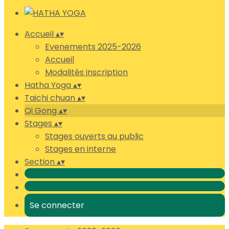
Accueil
▴
▾
Evenements 2025-2026
Accueil
Modalités inscription
Hatha Yoga
▴
▾
Taichi chuan
▴
▾
Qi Gong
▴
▾
Stages
▴
▾
Stages ouverts au public
Stages en interne
Section
▴
▾
Se connecter