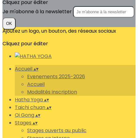
Cliquez pour éditer
Je m'abonne à la newsletter
OK
Ajoutez un logo, un bouton, des réseaux sociaux
Cliquez pour éditer
Accueil
▴
▾
Evenements 2025-2026
Accueil
Modalités inscription
Hatha Yoga
▴
▾
Taichi chuan
▴
▾
Qi Gong
▴
▾
Stages
▴
▾
Stages ouverts au public